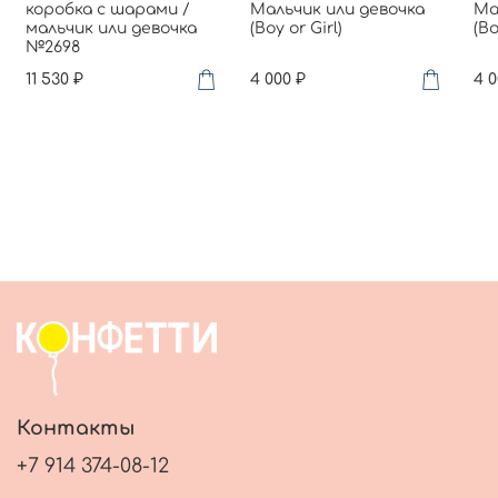
коробка с шарами /
Мальчик или девочка
Ма
мальчик или девочка
(Boy or Girl)
(Bo
№2698
11 530 ₽
4 000 ₽
4 0
Контакты
+7 914 374-08-12