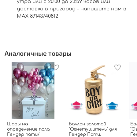
утра или с 20:00 до 23:59 часов или
доставка в пригород - напишите нам в
МАХ 89143740812
Аналогичные товары
Шары на
Баллон золотой
Ба
определение пола
"Огнетушитель" для
"О
Гендер пати/
Гендер Пати.
Ге