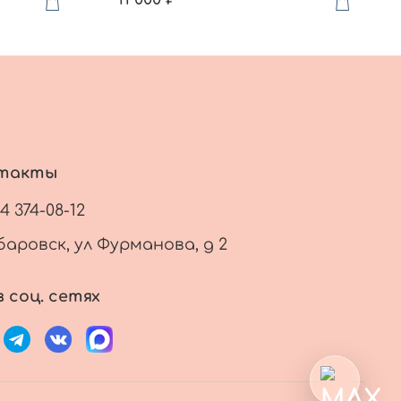
такты
14 374-08-12
баровск, ул Фурманова, д 2
 соц. сетях