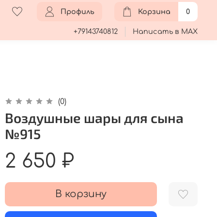
Профиль
Корзина
0
+79143740812
Написать в MAX
(0)
Воздушные шары для сына
№915
2 650 ₽
В корзину