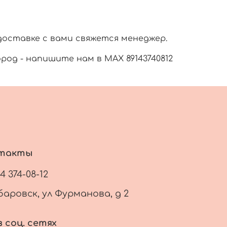
доставке с вами свяжется менеджер.
город - напишите нам в МАХ 89143740812
такты
14 374-08-12
баровск, ул Фурманова, д 2
 соц. сетях