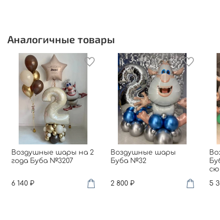
Аналогичные товары
Воздушные шары на 2
Воздушные шары
Во
года Буба №3207
Буба №32
Бу
сю
6 140 ₽
2 800 ₽
5 3