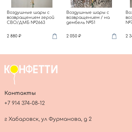
Воздушные шары с
Воздушные шары с
Во
возвращением герой
возвращением / на
во
СВО/ДМБ №2663
дембель №51
№7
2 880 ₽
2 050 ₽
2 3
Контакты
+7 914 374-08-12
г Хабаровск, ул Фурманова, д 2