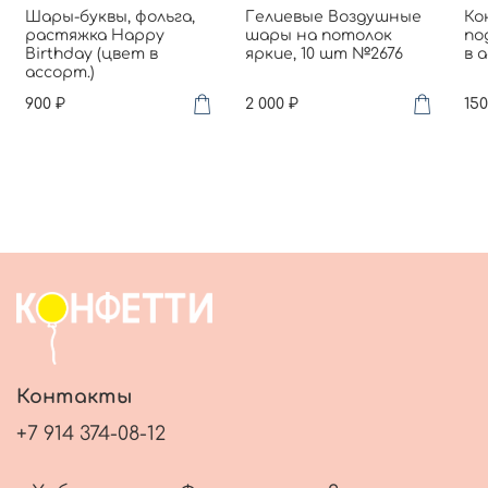
Шары-буквы, фольга,
Гелиевые Воздушные
Ко
растяжка Happy
шары на потолок
по
Birthday (цвет в
яркие, 10 шт №2676
в 
ассорт.)
900 ₽
2 000 ₽
150
Контакты
+7 914 374-08-12