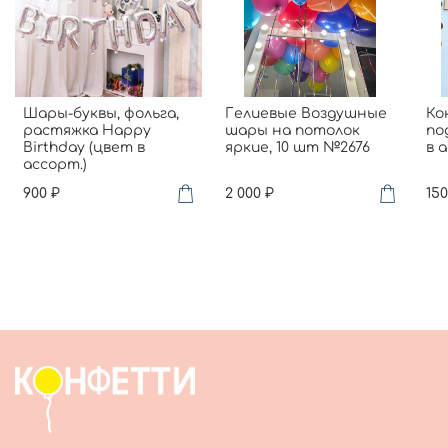
Шары-буквы, фольга,
Гелиевые Воздушные
Ко
растяжка Happy
шары на потолок
по
Birthday (цвет в
яркие, 10 шт №2676
в 
ассорт.)
900 ₽
2 000 ₽
150