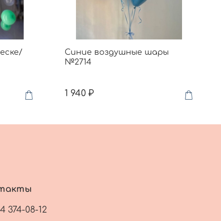
еске/
Синие воздушные шары
№2714
1 940 ₽
такты
14 374-08-12