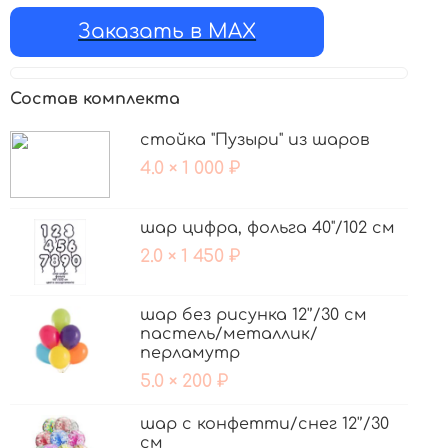
Заказать в MAX
Состав комплекта
стойка "Пузыри" из шаров
4.0 × 1 000 ₽
шар цифра, фольга 40"/102 см
2.0 × 1 450 ₽
шар без рисунка 12'’/30 см
пастель/металлик/
перламутр
5.0 × 200 ₽
шар с конфетти/снег 12'’/30
см