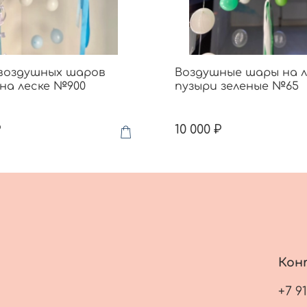
воздушных шаров
Воздушные шары на л
на леске №900
пузыри зеленые №65
₽
10 000 ₽
Кон
+7 9