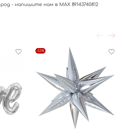
город - напишите нам в МАХ 89143740812
-33%