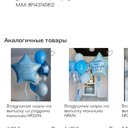
МАХ 89143740812
Аналогичные товары
Воздушные шары на
Воздушные шары на
Во
выписку из роддома
выписку мальчика
вы
мальчика №2696
№674
№7