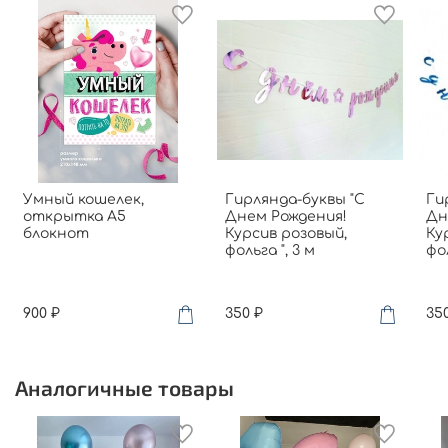
Умный кошелек,
Гирлянда-буквы "С
Ги
открытка A5
Днем Рождения!
Дн
блокнот
Курсив розовый,
Ку
фольга ", 3 м
фол
900 ₽
350 ₽
35
Аналогичные товары