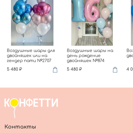
Воздушные шары для
Воздушные шары на
Во
двойняшек или на
день рождение
дв
гендер пати №2707
двойняшек №874
5 480 ₽
5 480 ₽
4 0
Контакты