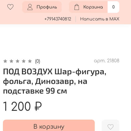
Профиль
Корзина
0
+79143740812
Написать в MAX
арт.
21808
(0)
ПОД ВОЗДУХ Шар-фигура,
фольга, Динозавр, на
подставке 99 см
1 200 ₽
В корзину