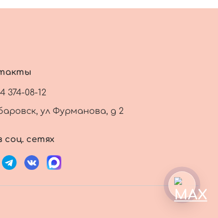
такты
14 374-08-12
баровск, ул Фурманова, д 2
 соц. сетях