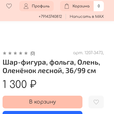
Профиль
Корзина
0
+79143740812
Написать в MAX
арт.
1207-3473,
(0)
Шар-фигура, фольга, Олень,
Оленёнок лесной, 36/99 см
1 300 ₽
В корзину