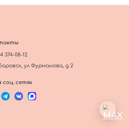
такты
14 374-08-12
баровск, ул Фурманова, д 2
 соц. сетях