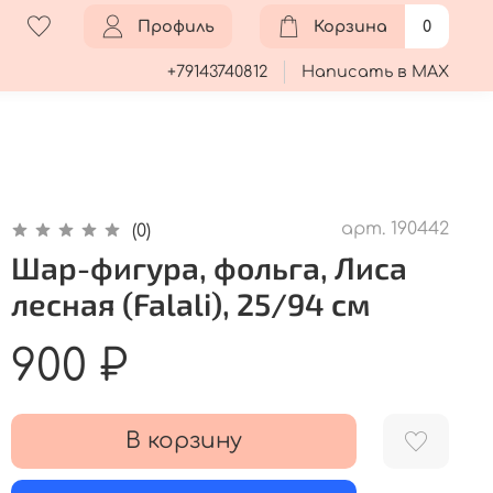
Профиль
Корзина
0
+79143740812
Написать в MAX
арт.
190442
(0)
Шар-фигура, фольга, Лиса
лесная (Falali), 25/94 см
900 ₽
В корзину