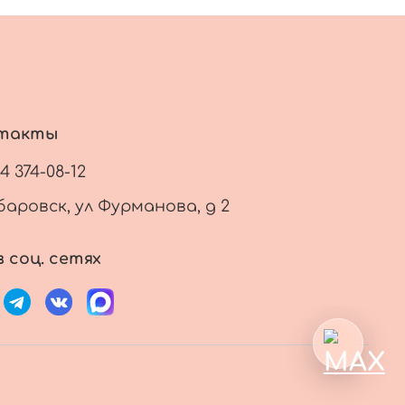
такты
14 374-08-12
баровск, ул Фурманова, д 2
 соц. сетях