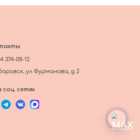
такты
14 374-08-12
баровск, ул Фурманова, д 2
 соц. сетях