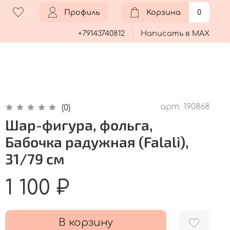
Профиль
Корзина
0
+79143740812
Написать в MAX
арт.
190868
(0)
Шар-фигура, фольга,
Бабочка радужная (Falali),
31/79 см
1 100 ₽
В корзину